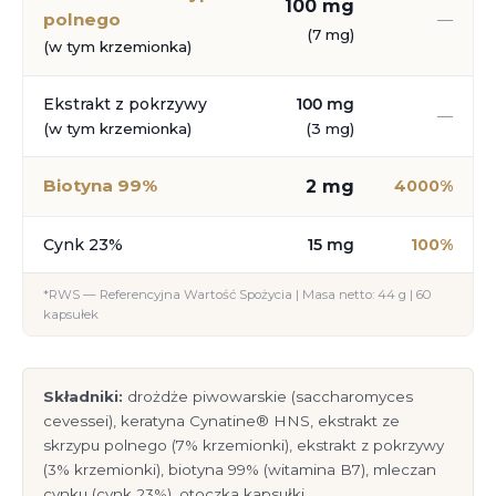
100 mg
polnego
—
(7 mg)
(w tym krzemionka)
Ekstrakt z pokrzywy
100 mg
—
(w tym krzemionka)
(3 mg)
Biotyna 99%
2 mg
4000%
Cynk 23%
15 mg
100%
*RWS — Referencyjna Wartość Spożycia | Masa netto: 44 g | 60
kapsułek
Składniki:
drożdże piwowarskie (saccharomyces
cevessei), keratyna Cynatine® HNS, ekstrakt ze
skrzypu polnego (7% krzemionki), ekstrakt z pokrzywy
(3% krzemionki), biotyna 99% (witamina B7), mleczan
cynku (cynk 23%), otoczka kapsułki