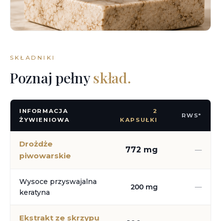
SKŁADNIKI
Poznaj pełny
skład.
INFORMACJA
2
RWS*
ŻYWIENIOWA
KAPSUŁKI
Drożdże
772 mg
—
piwowarskie
Wysoce przyswajalna
200 mg
—
keratyna
Ekstrakt ze skrzypu