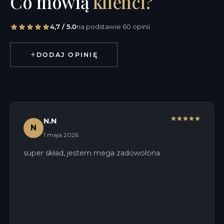
Co mówią
klienci?
4,7 / 5.0
na podstawie 60 opinii
DODAJ OPINIĘ
N.N
N
1 maja 2026
super skład, jestem mega zadowolona