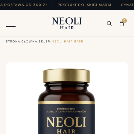
DOSTAWA OD 300 ZŁ • PRODUKT POLSKIEJ MARKI • CYNAT
0
STRONA GŁÓWNA
/
SKLEP
/
NEOLI HAIR BASE