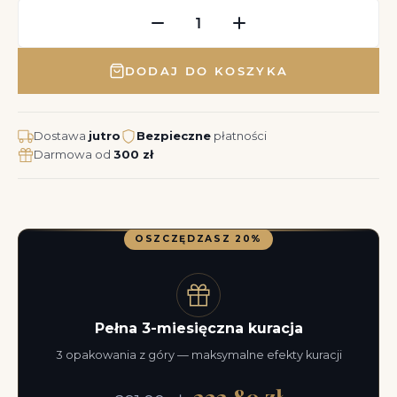
DODAJ DO KOSZYKA
Dostawa
jutro
Bezpieczne
płatności
Darmowa od
300 zł
OSZCZĘDZASZ 20%
Pełna 3-miesięczna kuracja
3 opakowania z góry — maksymalne efekty kuracji