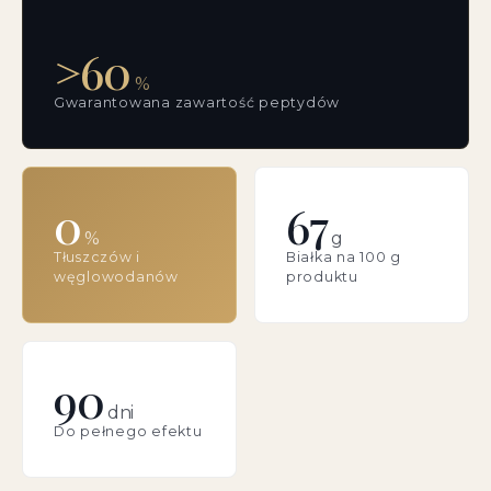
>60
%
Gwarantowana zawartość peptydów
0
67
%
g
Tłuszczów i
Białka na 100 g
węglowodanów
produktu
90
dni
Do pełnego efektu