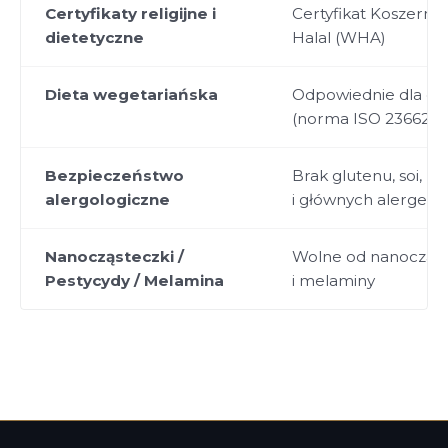
Certyfikaty religijne i
Certyfikat Koszernoś
dietetyczne
Halal (WHA)
Dieta wegetariańska
Odpowiednie dla die
(norma ISO 23662/2
Bezpieczeństwo
Brak glutenu, soi, ry
alergologiczne
i głównych alergen
Nanocząsteczki /
Wolne od nanocząst
Pestycydy / Melamina
i melaminy