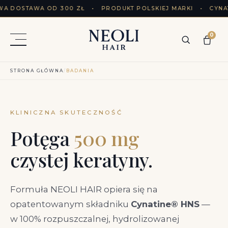
A DOSTAWA OD 300 ZŁ • PRODUKT POLSKIEJ MARKI • CYNA
0
STRONA GŁÓWNA
/
BADANIA
KLINICZNA SKUTECZNOŚĆ
Potęga
500 mg
czystej keratyny.
Formuła NEOLI HAIR opiera się na
opatentowanym składniku
Cynatine® HNS
—
w 100% rozpuszczalnej, hydrolizowanej